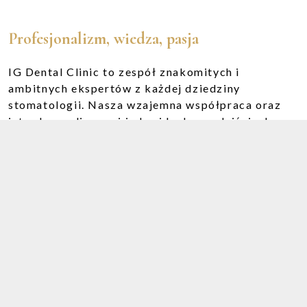
Profesjonalizm, wiedza, pasja
IG Dental Clinic to zespół znakomitych i
ambitnych ekspertów z każdej dziedziny
stomatologii. Nasza wzajemna współpraca oraz
interdyscyplinarne i indywidualne podejście do
każdego pacjenta umożliwia świadczenie leczenia
na najwyższym światowym poziomie. Wybieramy
najlepiej rokujące rozwiązania, dobrane
indywidualnie dla każdego pacjenta. Jesteśmy
zespołem ludzi dla których praca to pasja.
Nieustannie podnosimy swoje umiejętności i
kwalifikacje, poszukujemy najnowszych
technologii aby sprostać potrzebom Naszych
pacjentów.